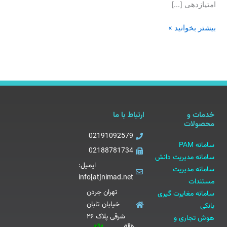
امتیازدهی […]
بیشتر بخوانید »
خدمات و
ارتباط با ما
محصولات
02191092579
سامانه PAM
02188781734
سامانه مدیریت دانش
ایمیل:
سامانه مدیریت
info[at]nimad.net
مستندات
تهران جردن
سامانه مغایرت گیری
خیابان تابان
بانکی
شرقی پلاک ۲۶
هوش تجاری و