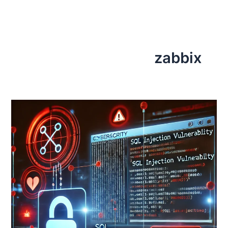
رش
ه
حتوا
zabbix
آسیب‌پذیری
بحرانی
در
مانیتورینگ
زبیکس