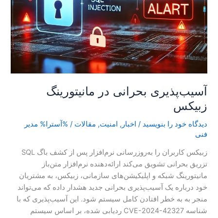
آسیب‌پذیری بحرانی در مانیتورینگ
زبیکس
دیدگاه‌ خود را بنویسید
/
اخبار
,
امنیت
,
مقالات
/ %آسترا%
مدیر
فنی
زبیکس کاربران را به‌روزرسانی نرم‌افزار پس از کشف باگ SQL
تزریق بحرانی تشویق می‌کند ارائه‌دهنده نرم‌افزار متن‌باز
مانیتورینگ شبکه و اپلیکیشن‌های سازمانی، زبیکس، به مشتریان
خود درباره یک آسیب‌پذیری بحرانی جدید هشدار داده که می‌تواند
منجر به به خطر افتادن کامل سیستم شود. این آسیب‌پذیری که با
شناسه CVE-2024-42327 ردیابی شده، بر اساس سیستم