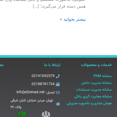
آلوده
همین دسته قرار می‌گیرند؛ […]
بیشتر بخوانید »
خدمات و محصولات
ارتباط با ما
مجو
سامانه PAM
02191092579
سامانه مدیریت دانش
02188781734
سامانه مدیریت مستندات
ایمیل: info[at]nimad.net
سامانه مغایرت گیری بانکی
تهران جردن خیابان تابان شرقی
هوش تجاری و داشبورد مدیریتی
پلاک ۲۶