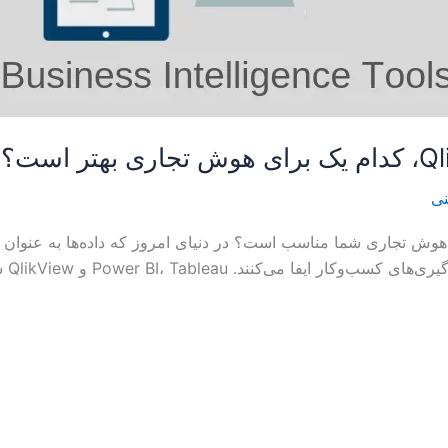
نی
 QlikView کدام ابزار برای هوش تجاری شما مناسب است؟ در دنیای امروز که داده‌ها 
Powe و QlikView سه ابزار محبوب در این حوزه هستند که هر کدام