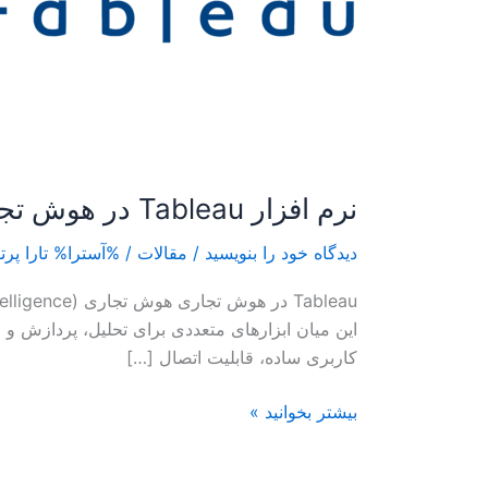
تجاری؛
راهنمای
جامع
و
تخصصی
نرم
افزار
نرم افزار Tableau در هوش تجاری؛ راهنمای جامع و تخصصی نرم افزار تابلو
تابلو
دیدگاه‌ خود را بنویسید
/
مقالات
/ %آسترا%
تارا پرت
کاربری ساده، قابلیت اتصال […]
بیشتر بخوانید »