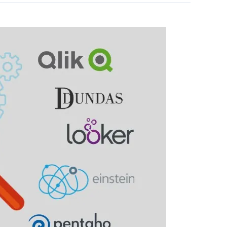
Power
BI،
Tableau
یا
QlikView،
کدام
یک
برای
هوش
تجاری
بهتر
است؟