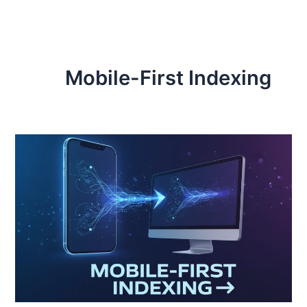
رش
ه
حتوا
Mobile-First Indexing
الگوریتم
Mobile-
First
Indexing
چیست
و
چه
تأثیری
بر
سئو
وب‌سایت