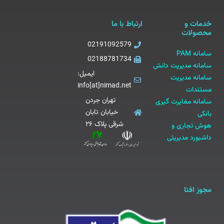
خدمات و
ارتباط با ما
محصولات
02191092579
سامانه PAM
02188781734
سامانه مدیریت دانش
ایمیل:
سامانه مدیریت
info[at]nimad.net
مستندات
تهران جردن
سامانه مغایرت گیری
خیابان تابان
بانکی
شرقی پلاک ۲۶
هوش تجاری و
داشبورد مدیریتی
مجوز افتا