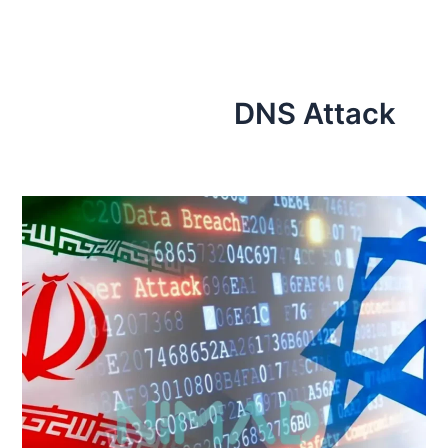
رش
ه
حتوا
DNS Attack
رایج‌ترین
حملات
سایبری
در
زمان
جنگ
و
بحران
چیست
و
چگونه