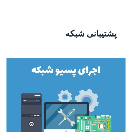
رش
ه
حتوا
پشتیبانی شبکه
اجرای
پسیو
شبکه
استاندارد؛
پایه‌ای
که
اگر
اشتباه
باشد،
همه‌چیز
می‌ریزد