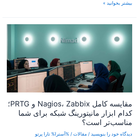
بیشتر بخوانید »
مقایسه
کامل
Nagios،
Zabbix
و
PRTG؛
کدام
ابزار
مانیتورینگ
شبکه
مقایسه کامل Nagios، Zabbix و PRTG؛
برای
شما
کدام ابزار مانیتورینگ شبکه برای شما
مناسب‌تر
مناسب‌تر است؟
است؟
دیدگاه‌ خود را بنویسید
/
مقالات
/ %آسترا%
تارا پرتو