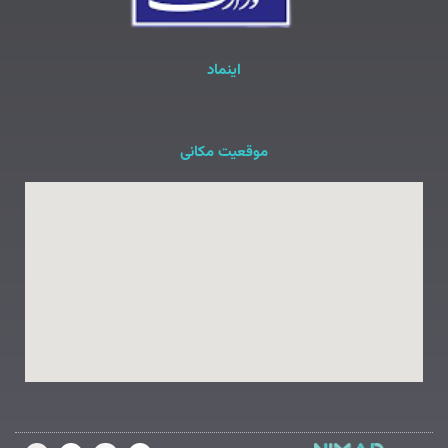
اینماد
موقعیت مکانی
L
T
W
I