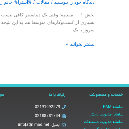
دیدگاه‌ خود را بنویسید
/
مقالات
/ %آسترا%
خانم ر
بخش ۱ — مقدمه: وقتی یک دیتاسنتر کافی ن
بسیاری از کسب‌وکارهای متوسط هم به این نتیجه رس
سرور یا یک
بیشتر بخوانید »
خدمات و محصولات
ارتباط با ما
مجو
سامانه PAM
02191092579
سامانه مدیریت دانش
02188781734
سامانه مدیریت مستندات
ایمیل: info[at]nimad.net