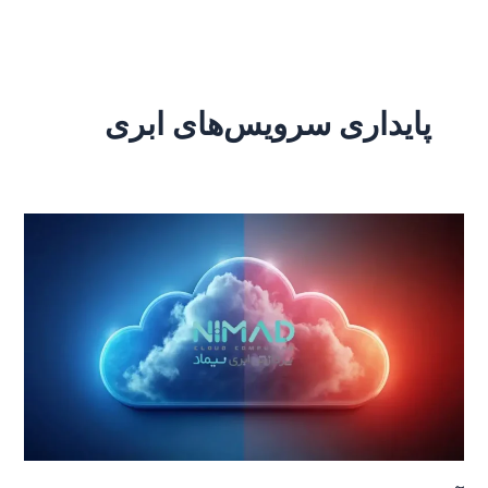
رش
ه
حتوا
پایداری سرویس‌های ابری
آینده
سرویس‌های
ابری
ایرانی
بعد
از
بحران‌های
اخیر
|
روندها،
چالش‌ها