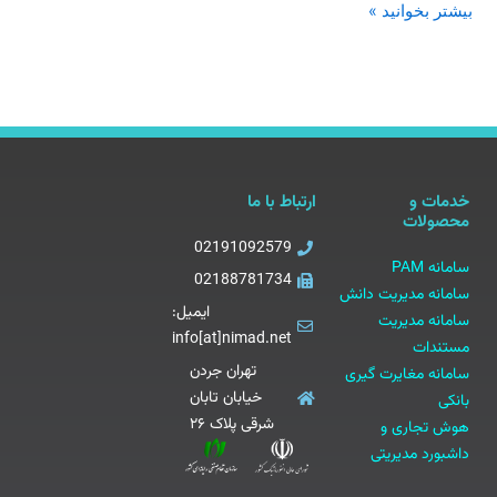
بیشتر بخوانید »
خدمات و
ارتباط با ما
محصولات
02191092579
سامانه PAM
02188781734
سامانه مدیریت دانش
ایمیل:
سامانه مدیریت
info[at]nimad.net
مستندات
تهران جردن
سامانه مغایرت گیری
خیابان تابان
بانکی
شرقی پلاک ۲۶
هوش تجاری و
داشبورد مدیریتی