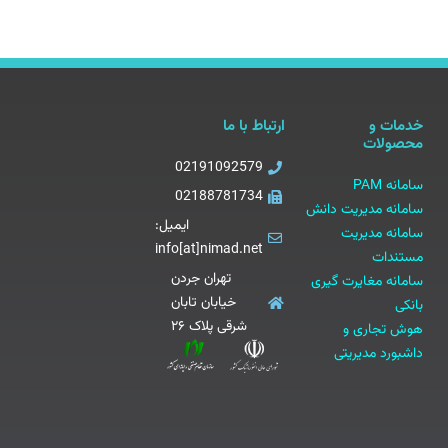
خدمات و
ارتباط با ما
محصولات
02191092579
سامانه PAM
02188781734
سامانه مدیریت دانش
ایمیل:
سامانه مدیریت
info[at]nimad.net
مستندات
تهران جردن
سامانه مغایرت گیری
خیابان تابان
بانکی
شرقی پلاک ۲۶
هوش تجاری و
داشبورد مدیریتی