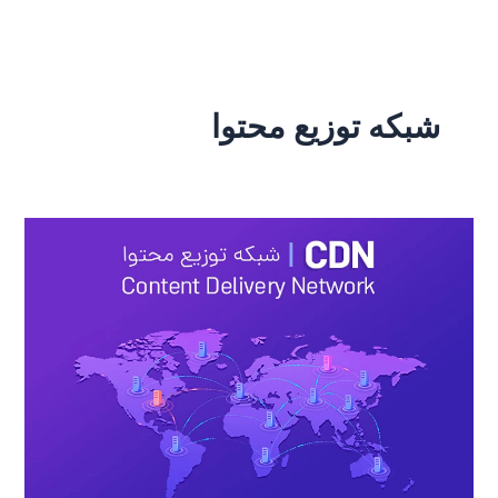
رش
ه
حتوا
شبکه توزیع محتوا
مزایا
و
معایب
استفاده
از
CDN
داخلی
|
بررسی
عملکرد،
پایداری