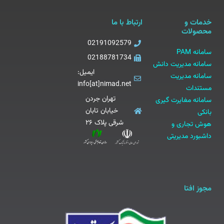
خدمات و
ارتباط با ما
محصولات
02191092579
سامانه PAM
02188781734
سامانه مدیریت دانش
ایمیل:
سامانه مدیریت
info[at]nimad.net
مستندات
تهران جردن
سامانه مغایرت گیری
خیابان تابان
بانکی
شرقی پلاک ۲۶
هوش تجاری و
داشبورد مدیریتی
مجوز افتا