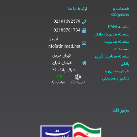
خدمات و
ارتباط با ما
محصولات
02191092579
سامانه PAM
02188781734
سامانه مدیریت دانش
ایمیل:
سامانه مدیریت
info[at]nimad.net
مستندات
تهران جردن
سامانه مغایرت گیری
خیابان تابان
بانکی
شرقی پلاک ۲۶
هوش تجاری و
داشبورد مدیریتی
مجوز افتا