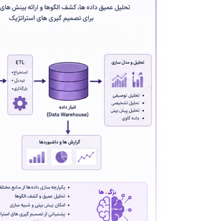
مسئله
این
است