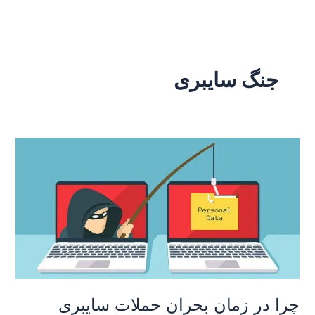
رش
ه
حتوا
جنگ سایبری
چرا
در
زمان
بحران
حملات
سایبری
افزایش
پیدا
می‌کند؟
بررسی
چرا در زمان بحران حملات سایبری
دلایل