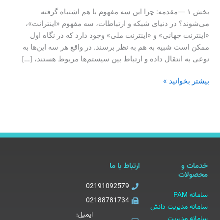
بخش ۱ —مقدمه: چرا این سه مفهوم با هم اشتباه گرفته
می‌شوند؟ در دنیای شبکه و ارتباطات، سه مفهوم «اینترانت»،
«اینترنت جهانی» و «اینترنت ملی» وجود دارد که در نگاه اول
ممکن است شبیه به هم به نظر برسند. در واقع هر سه این‌ها به
نوعی به انتقال داده و ارتباط بین سیستم‌ها مربوط هستند، […]
بیشتر بخوانید »
خدمات و
ارتباط با ما
محصولات
02191092579
سامانه PAM
02188781734
سامانه مدیریت دانش
ایمیل:
سامانه مدیریت