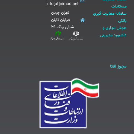
info[at]nimad.net
مستندات
تهران جردن
سامانه مغایرت گیری
خیابان تابان
بانکی
شرقی پلاک ۲۶
هوش تجاری و
داشبورد مدیریتی
مجوز افتا