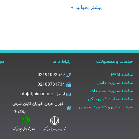
بیشتر بخوانید »
خدمات و محصولات
ارتباط با ما
مجو
سامانه PAM
02191092579
سامانه مدیریت دانش
02188781734
سامانه مدیریت مستندات
ایمیل: info[at]nimad.net
سامانه مغایرت گیری بانکی
تهران جردن خیابان تابان شرقی
هوش تجاری و داشبورد مدیریتی
پلاک ۲۶