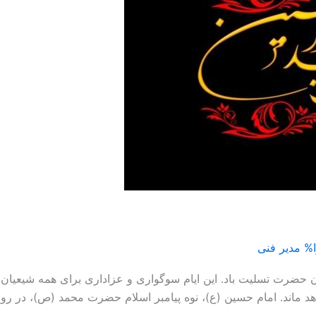
%
مدیر فنی
 حضرت تسلیت باد. این ایام سوگواری و عزاداری برای همه شیعیان ج
ند. امام حسین (ع)، نوه پیامبر اسلام حضرت محمد (ص)، در روز عاشورا ه