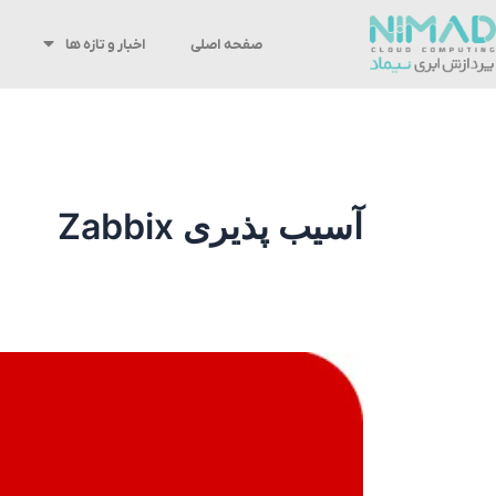
رش
ه
صفحه اصلی
اخبار و تازه ها
حتوا
آسیب پذیری Zabbix
آسیب
پذیری
سطح
بالای
Zabbix