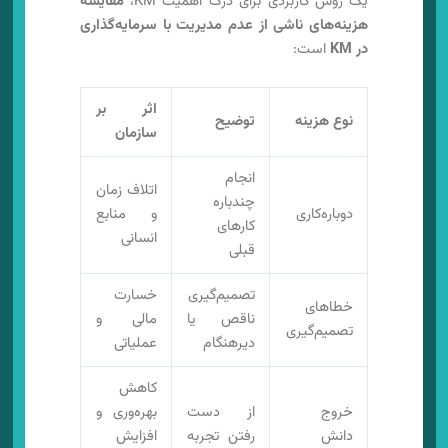
یک روش کاربردی برای درک اهمیت KM،
مقایسه
هزینه‌های ناشی از عدم مدیریت با سرمایه‌گذاری
در KM
است:
اثر بر
نوع هزینه
توضیح
سازمان
انجام
اتلاف زمان
چندباره
دوباره‌کاری
و منابع
کارهای
انسانی
قبلی
تصمیم‌گیری
خسارت
خطاهای
ناقص یا
مالی و
تصمیم‌گیری
دیرهنگام
عملیاتی
کاهش
خروج
از دست
بهره‌وری و
دانش
رفتن تجربه
افزایش