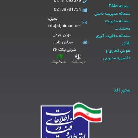
02191092579
سامانه PAM
02188781734
سامانه مدیریت دانش
ایمیل:
سامانه مدیریت
info[at]nimad.net
مستندات
تهران جردن
سامانه مغایرت گیری
خیابان تابان
بانکی
شرقی پلاک ۲۶
هوش تجاری و
داشبورد مدیریتی
مجوز افتا