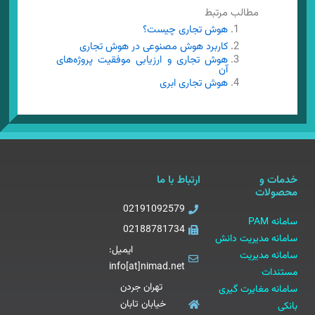
مطالب مرتبط
هوش تجاری چیست؟
کاربرد هوش مصنوعی در هوش تجاری
هوش تجاری و ارزیابی موفقیت پروژه‌های
آن
هوش تجاری ابری
خدمات و
ارتباط با ما
محصولات
02191092579
سامانه PAM
02188781734
سامانه مدیریت دانش
ایمیل:
سامانه مدیریت
info[at]nimad.net
مستندات
تهران جردن
سامانه مغایرت گیری
خیابان تابان
بانکی