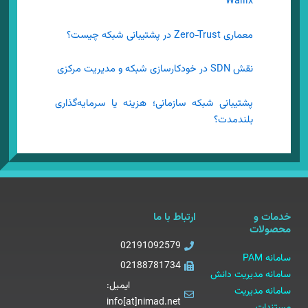
Wallix
معماری Zero‑Trust در پشتیبانی شبکه چیست؟
نقش SDN در خودکارسازی شبکه و مدیریت مرکزی
پشتیبانی شبکه سازمانی؛ هزینه یا سرمایه‌گذاری
بلندمدت؟
خدمات و
ارتباط با ما
محصولات
02191092579
سامانه PAM
02188781734
سامانه مدیریت دانش
ایمیل:
سامانه مدیریت
info[at]nimad.net
مستندات