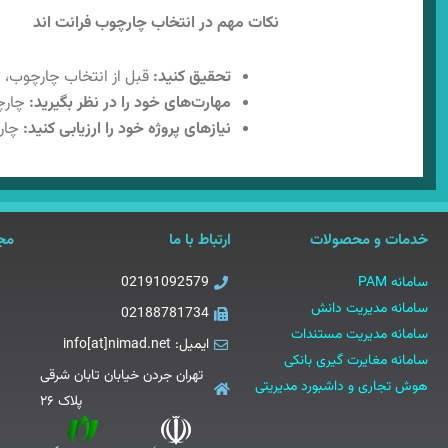
نکات مهم در انتخاب چارچوب فرانت‌ اند
تحقیق کنید:
قبل از انتخاب چارچوب، در
مهارت‌های خود را در نظر بگیرید:
چارچو
نیازهای پروژه خود را ارزیابی کنید:
چارچ
خدمات و محصولات
ارتباط با ما
مجو
سامانه PAM
02191092579
سامانه مدیریت دانش
02188781734
سامانه مدیریت مستندات
ایمیل: info[at]nimad.net
سامانه مغایرت گیری بانکی
تهران جردن خیابان تابان شرقی
هوش تجاری و داشبورد مدیریتی
پلاک ۲۶