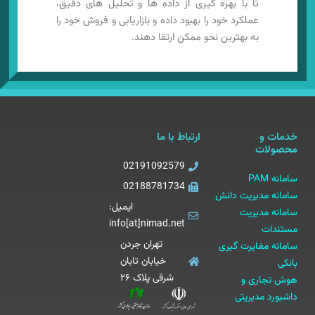
تا با بهره گیری از داده ها و تحلیل های دقیق،
عملکرد خود را بهبود داده و بازاریابی و فروش خود را
به بهترین نحو ممکن ارتقا دهند.
خدمات و
ارتباط با ما
محصولات
02191092579
سامانه PAM
02188781734
سامانه مدیریت دانش
ایمیل:
سامانه مدیریت
info[at]nimad.net
مستندات
تهران جردن
سامانه مغایرت گیری
خیابان تابان
بانکی
شرقی پلاک ۲۶
هوش تجاری و
داشبورد مدیریتی