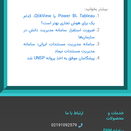
بیشتر بخوانید:
Power BI، Tableau یا QlikView، کدام
یک برای هوش تجاری بهتر است؟
ضرورت استقرار سامانه مدیریت دانش در
سازمان‌ها
سامانه مدیریت مستندات ایرانی؛ سامانه
مدیریت مستندات نیماد
پیشگامان موفق به اخذ پروانه UNSP شد
خدمات و
ارتباط با ما
محصولات
02191092579
سامانه PAM