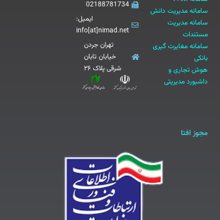
02188781734
سامانه مدیریت دانش
ایمیل:
سامانه مدیریت
info[at]nimad.net
مستندات
تهران جردن
سامانه مغایرت گیری
خیابان تابان
بانکی
شرقی پلاک ۲۶
هوش تجاری و
داشبورد مدیریتی
مجوز افتا