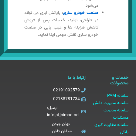
می‌شود.
صنعت خودرو سازی
:
رایانش ابری می تواند
در طراحی، تولید، خدمات پس از فروش
کاهش هزینه ها و عیب یابی در صنعت
خودرو سازی نقش مهمی ایفا نماید.
خدمات و
ارتباط با ما
محصولات
02191092579
سامانه PAM
02188781734
سامانه مدیریت دانش
ایمیل:
سامانه مدیریت
info[at]nimad.net
مستندات
تهران جردن
سامانه مغایرت گیری
خیابان تابان
بانکی