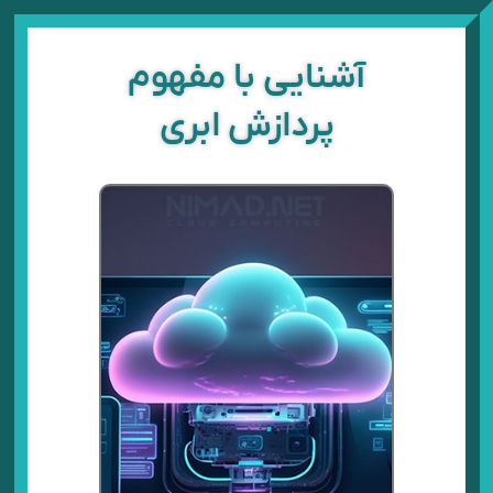
رش
ه
حتوا
آشنایی با مفهوم
پردازش ابری